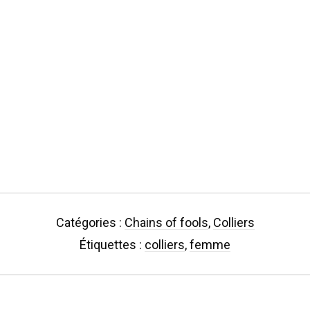
quantité de CF - Chains of fools / Mone
AJOUTER AU PANIER
Catégories :
Chains of fools
,
Colliers
Étiquettes :
colliers
,
femme