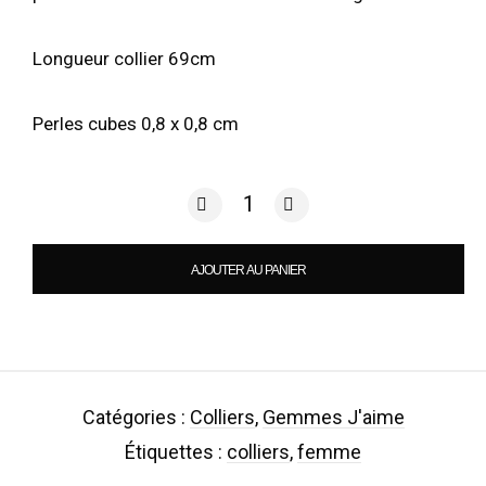
Longueur collier 69cm
Perles cubes 0,8 x 0,8 cm
quantité de CF - Gemmes J'aime / Cos
AJOUTER AU PANIER
Catégories :
Colliers
,
Gemmes J'aime
Étiquettes :
colliers
,
femme