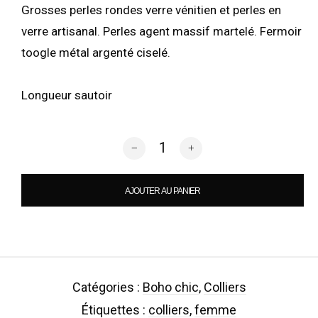
Grosses perles rondes verre vénitien et perles en
verre artisanal. Perles agent massif martelé. Fermoir
toogle métal argenté ciselé.
Longueur sautoir
quantité de CF - Boho chic / Figaro
AJOUTER AU PANIER
Catégories :
Boho chic
,
Colliers
Étiquettes :
colliers
,
femme