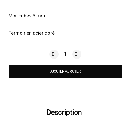
Mini cubes 5 mm
Fermoir en acier doré.
quantité de BF - Gemmes J'aime / Lou
AJOUTER AU PANIER
Description